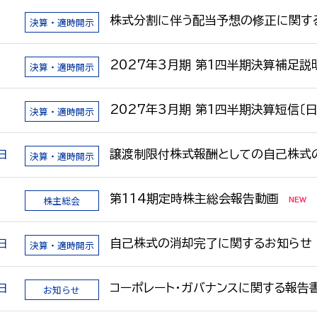
日
株式分割に伴う配当予想の修正に関す
決算・適時開示
日
2027年3月期 第1四半期決算補足説
決算・適時開示
日
2027年3月期 第1四半期決算短信〔日
決算・適時開示
日
譲渡制限付株式報酬としての自己株式
決算・適時開示
日
第114期定時株主総会報告動画
株主総会
日
自己株式の消却完了に関するお知らせ
決算・適時開示
日
コーポレート・ガバナンスに関する報告書 
お知らせ