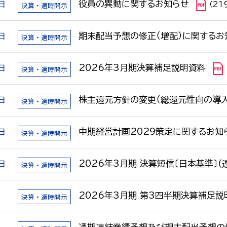
日
役員の異動に関するお知らせ
決算・適時開示
（21
日
期末配当予想の修正（増配）に関するお
決算・適時開示
日
2026年3月期決算補足説明資料
決算・適時開示
日
株主還元方針の変更（総還元性向の導
決算・適時開示
日
中期経営計画2029策定に関するお知
決算・適時開示
日
2026年3月期 決算短信〔日本基準〕(
決算・適時開示
日
2026年3月期 第3四半期決算補足説
決算・適時開示