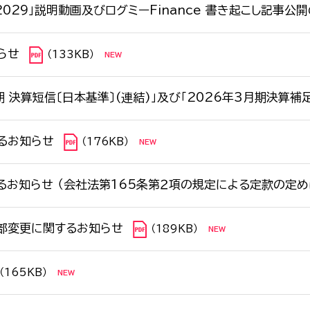
2029」説明動画及びログミーFinance 書き起こし記事公
らせ
（133KB）
月期 決算短信〔日本基準〕(連結)」及び「2026年3月期決算
るお知らせ
（176KB）
お知らせ （会社法第165条第２項の規定による定款の定め
部変更に関するお知らせ
（189KB）
（165KB）