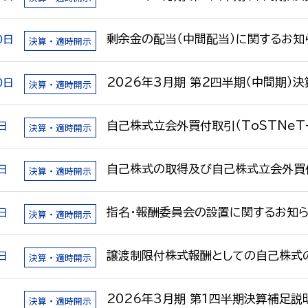
0日
剰余金の配当（中間配当）に関するお知
決算・適時開示
0日
2026年3月期 第2四半期（中間期）決
決算・適時開示
日
自己株式立会外買付取引（ToSTNe
決算・適時開示
日
自己株式の取得及び自己株式立会外買付
決算・適時開示
日
指名・報酬委員会の設置に関するお知
決算・適時開示
日
譲渡制限付株式報酬としての自己株式
決算・適時開示
日
2026年3月期 第1四半期決算補足説
決算・適時開示