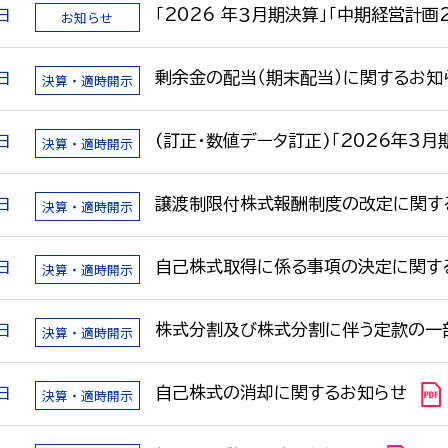
日
「2026 年３月期決算」「中期経営計画
お知らせ
日
剰余金の配当（期末配当）に関するお知
決算・適時開示
日
(訂正・数値データ訂正)「2026年3
決算・適時開示
日
譲渡制限付株式報酬制度の改定に関す
決算・適時開示
日
自己株式取得に係る事項の決定に関する
決算・適時開示
日
株式分割及び株式分割に伴う定款の一
決算・適時開示
日
自己株式の消却に関するお知らせ
決算・適時開示