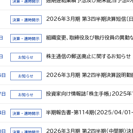
日
通期連結業績予想及び期末配当予想の
決算・適時開示
日
2026年3月期 第3四半期決算短信〔日
決算・適時開示
日
組織変更、取締役及び執行役員の異動
決算・適時開示
日
株主通信の郵送廃止に関するお知らせ
お知らせ
6日
2026年３月期 第２四半期決算説明動
お知らせ
7日
投資家向け情報誌「株主手帳」2025
お知らせ
4日
半期報告書-第114期(2025/04/01-
決算・適時開示
0日
2026年3月期 第2四半期（中間期）
決算・適時開示