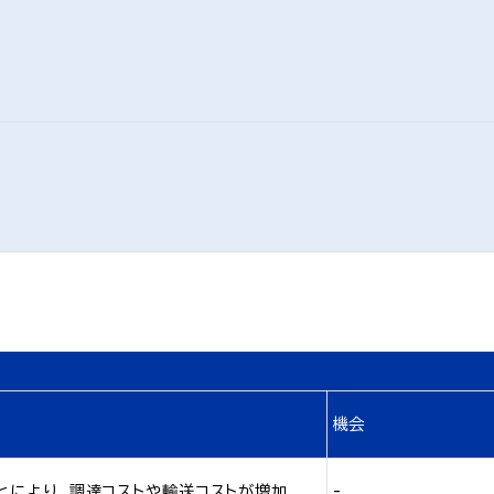
機会
とにより、調達コストや輸送コストが増加
-