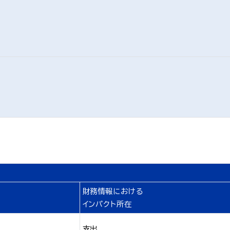
財務情報における
インパクト所在
支出