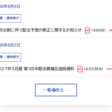
026年8月3日
算・適時開示
式分割に伴う配当予想の修正に関するお知らせ
（66KB）
026年8月3日
算・適時開示
027年3月期 第1四半期決算補足説明資料
（6,933KB）
一覧を見る