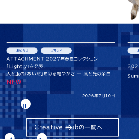
お知らせ
ブランド
ATTACHMENT 2027年春夏コレクション
「Lightly」を発表。
202
人と服の「あいだ」を彩る軽やかさ ― 風と光の余白
Sum
2026年7月10日
Creative Hubの一覧へ