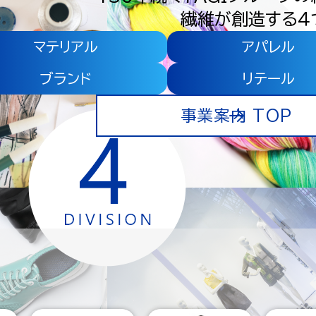
繊維が創造する４
マテリアル
アパレル
ブランド
リテール
事業案内 TOP