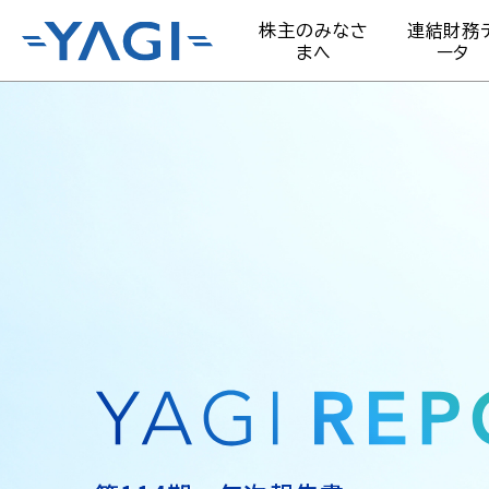
株主のみなさ
連結財務
まへ
ータ