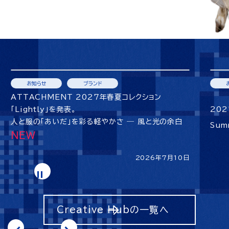
お知らせ
ブランド
ATTACHMENT 2027年春夏コレクション
「Lightly」を発表。
202
人と服の「あいだ」を彩る軽やかさ ― 風と光の余白
Sum
2026年7月10日
Creative Hubの一覧へ