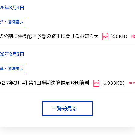
026年8月3日
算・適時開示
式分割に伴う配当予想の修正に関するお知らせ
（66KB）
026年8月3日
算・適時開示
027年3月期 第1四半期決算補足説明資料
（6,933KB）
一覧を見る