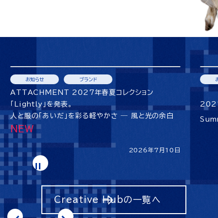
お知らせ
ブランド
ATTACHMENT 2027年春夏コレクション
「Lightly」を発表。
202
人と服の「あいだ」を彩る軽やかさ ― 風と光の余白
Sum
2026年7月10日
Creative Hubの一覧へ