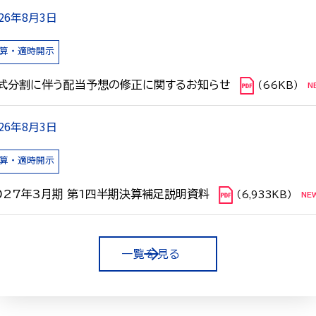
026年8月3日
算・適時開示
式分割に伴う配当予想の修正に関するお知らせ
（66KB）
026年8月3日
算・適時開示
027年3月期 第1四半期決算補足説明資料
（6,933KB）
一覧を見る