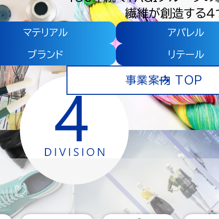
繊維が創造する４
マテリアル
アパレル
ブランド
リテール
事業案内 TOP