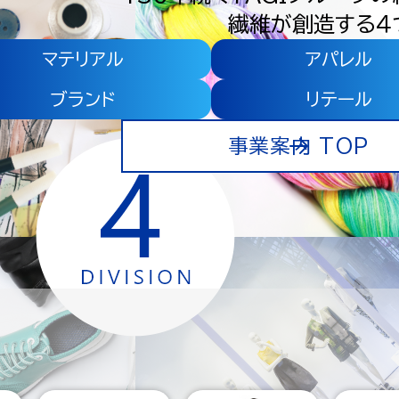
繊維が創造する４
マテリアル
アパレル
ブランド
リテール
事業案内 TOP