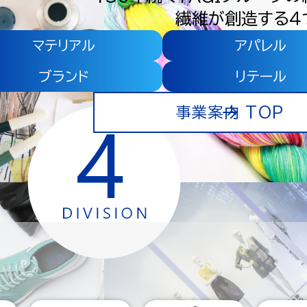
繊維が創造する４
マテリアル
アパレル
ブランド
リテール
事業案内 TOP